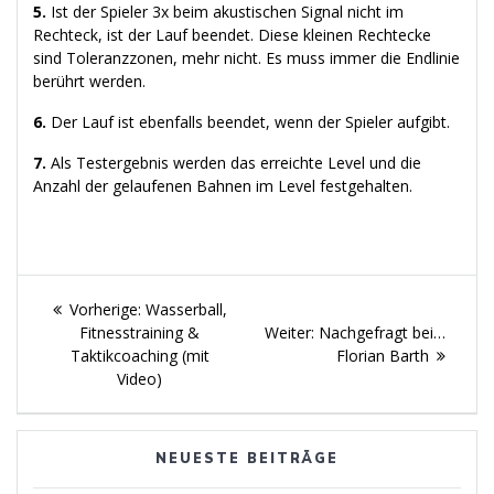
5.
Ist der Spieler 3x beim akustischen Signal nicht im
Rechteck, ist der Lauf beendet. Diese kleinen Rechtecke
sind Toleranzzonen, mehr nicht. Es muss immer die Endlinie
berührt werden.
6.
Der Lauf ist ebenfalls beendet, wenn der Spieler aufgibt.
7.
Als Testergebnis werden das erreichte Level und die
Anzahl der gelaufenen Bahnen im Level festgehalten.
Beitragsnavigation
Vorheriger
Vorherige:
Wasserball,
Beitrag:
Nächster
Fitnesstraining &
Weiter:
Nachgefragt bei…
Beitrag:
Taktikcoaching (mit
Florian Barth
Video)
NEUESTE BEITRÄGE