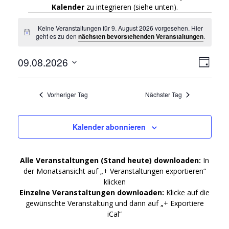
Kalender
zu integrieren (siehe unten).
Veranstaltungen
Keine Veranstaltungen für 9. August 2026 vorgesehen. Hier
Hinweis
geht es zu den
nächsten bevorstehenden Veranstaltungen
.
für
A
09.08.2026
V
Tag
Datum
9.
e
n
wählen.
r
Vorheriger Tag
Nächster Tag
s
August
a
i
n
Kalender abonnieren
2026
s
c
t
Alle Veranstaltungen (Stand heute) downloaden:
In
h
der Monatsansicht auf „+ Veranstaltungen exportieren“
a
klicken
l
t
Einzelne Veranstaltungen downloaden:
Klicke auf die
gewünschte Veranstaltung und dann auf „+ Exportiere
t
e
iCal“
u