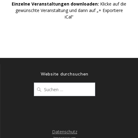
N
Einzelne Veranstaltungen downloaden:
Klicke auf die
n
gewünschte Veranstaltung und dann auf „+ Exportiere
a
iCal“
s
i
v
c
i
h
g
t
e
a
Website durchsuchen
n
t
-
Suche
nach:
i
N
a
o
v
n
i
g
Datenschutz