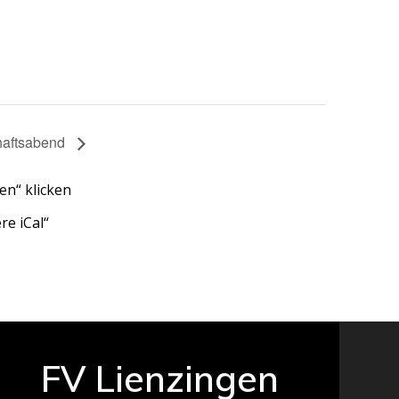
aftsabend
en“ klicken
re iCal“
FV Lienzingen